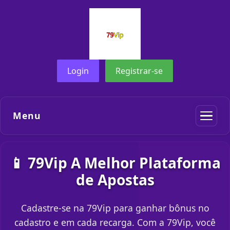
Login
Registrar-se
Menu
📱 79Vip A Melhor Plataforma
de Apostas
Cadastre-se na 79Vip para ganhar bônus no
cadastro e em cada recarga. Com a 79Vip, você