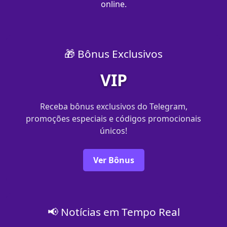
online.
🎁 Bônus Exclusivos
VIP
Receba bônus exclusivos do Telegram,
promoções especiais e códigos promocionais
únicos!
Ver Bônus
📢 Notícias em Tempo Real