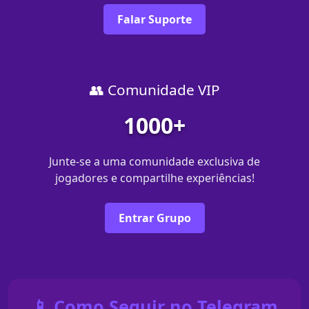
Falar Suporte
👥 Comunidade VIP
1000+
Junte-se a uma comunidade exclusiva de
jogadores e compartilhe experiências!
Entrar Grupo
📱 Como Seguir no Telegram