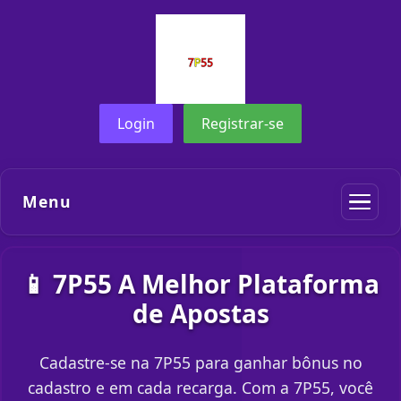
Login
Registrar-se
Menu
📱 7P55 A Melhor Plataforma
de Apostas
Cadastre-se na 7P55 para ganhar bônus no
cadastro e em cada recarga. Com a 7P55, você