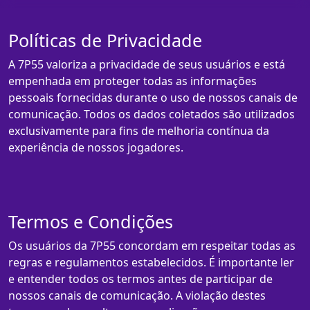
Políticas de Privacidade
A 7P55 valoriza a privacidade de seus usuários e está
empenhada em proteger todas as informações
pessoais fornecidas durante o uso de nossos canais de
comunicação. Todos os dados coletados são utilizados
exclusivamente para fins de melhoria contínua da
experiência de nossos jogadores.
Termos e Condições
Os usuários da 7P55 concordam em respeitar todas as
regras e regulamentos estabelecidos. É importante ler
e entender todos os termos antes de participar de
nossos canais de comunicação. A violação destes