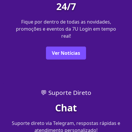
24/7
Fique por dentro de todas as novidades,
promoções e eventos da 7U Login em tempo
real!
Ver Notícias
💬 Suporte Direto
Chat
Suporte direto via Telegram, respostas rápidas e
atendimento personalizado!