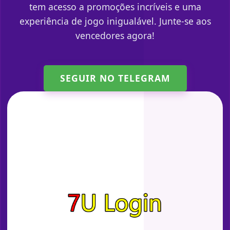
tem acesso a promoções incríveis e uma
experiência de jogo inigualável. Junte-se aos
vencedores agora!
SEGUIR NO TELEGRAM