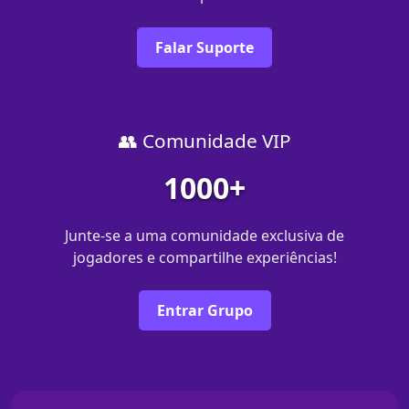
Falar Suporte
👥 Comunidade VIP
1000+
Junte-se a uma comunidade exclusiva de
jogadores e compartilhe experiências!
Entrar Grupo