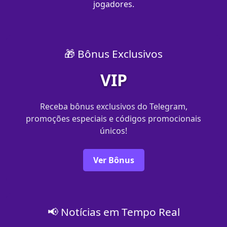
jogadores.
🎁 Bônus Exclusivos
VIP
Receba bônus exclusivos do Telegram,
promoções especiais e códigos promocionais
únicos!
Ver Bônus
📢 Notícias em Tempo Real