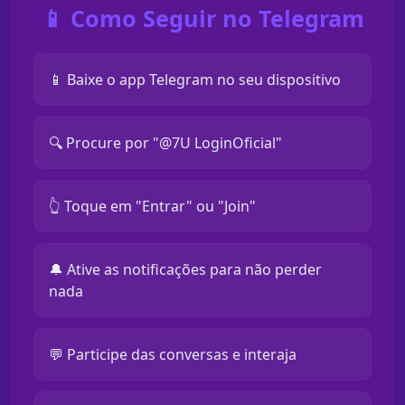
📱 Como Seguir no Telegram
📱 Baixe o app Telegram no seu dispositivo
🔍 Procure por "@7U LoginOficial"
👆 Toque em "Entrar" ou "Join"
🔔 Ative as notificações para não perder
nada
💬 Participe das conversas e interaja