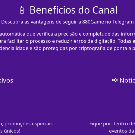
📱 Benefícios do Canal
Descubra as vantagens de seguir a 880Game no Telegram
 automática que verifica a precisão e completude das infor
a facilitar o processo e reduzir erros de digitação. Todas
dencialidade e são protegidas por criptografia de ponta a 
sivos
📢 Notí
m, promoções especiais
Fique por dentro d
s únicos!
eventos da