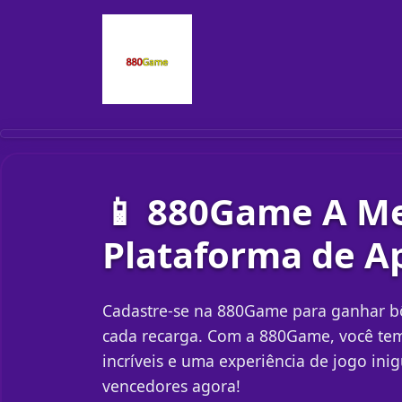
📱 880Game A M
Plataforma de A
Cadastre-se na 880Game para ganhar b
cada recarga. Com a 880Game, você te
incríveis e uma experiência de jogo inig
vencedores agora!