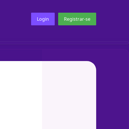
Login
Registrar-se