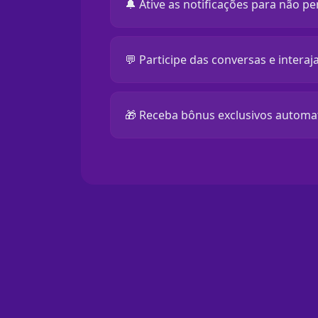
🔔 Ative as notificações para não p
💬 Participe das conversas e interaj
🎁 Receba bônus exclusivos autom