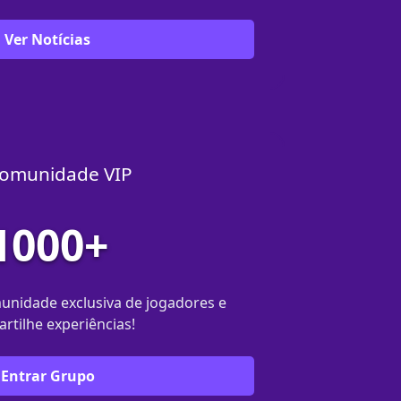
Ver Notícias
Comunidade VIP
1000+
unidade exclusiva de jogadores e
rtilhe experiências!
Entrar Grupo