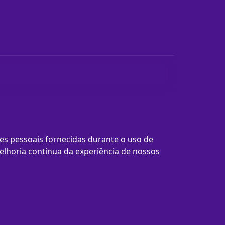
es pessoais fornecidas durante o uso de
elhoria contínua da experiência de nossos